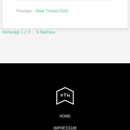
Prediger :
Maik Tristan Dück
Beitragsnavigation
Vorherige
1
2
3
…
6
Nächste
HOME
IMPRESSUM